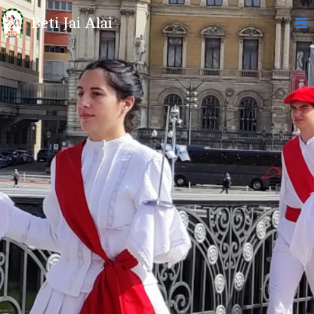
Ir
al
Beti Jai Alai
contenido