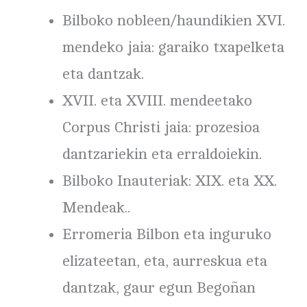
Bilboko nobleen/haundikien XVI.
mendeko jaia: garaiko txapelketa
eta dantzak.
XVII. eta XVIII. mendeetako
Corpus Christi jaia: prozesioa
dantzariekin eta erraldoiekin.
Bilboko Inauteriak: XIX. eta XX.
Mendeak..
Erromeria Bilbon eta inguruko
elizateetan, eta, aurreskua eta
dantzak, gaur egun Begoñan