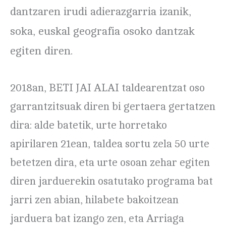
dantzaren irudi adierazgarria izanik,
soka, euskal geografia osoko dantzak
egiten diren.
2018an, BETI JAI ALAI taldearentzat oso
garrantzitsuak diren bi gertaera gertatzen
dira: alde batetik, urte horretako
apirilaren 21ean, taldea sortu zela 50 urte
betetzen dira, eta urte osoan zehar egiten
diren jarduerekin osatutako programa bat
jarri zen abian, hilabete bakoitzean
jarduera bat izango zen, eta Arriaga