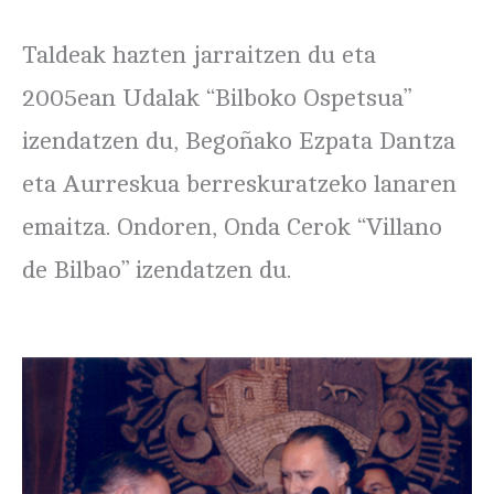
Taldeak hazten jarraitzen du eta
2005ean Udalak “Bilboko Ospetsua”
izendatzen du, Begoñako Ezpata Dantza
eta Aurreskua berreskuratzeko lanaren
emaitza. Ondoren, Onda Cerok “Villano
de Bilbao” izendatzen du.