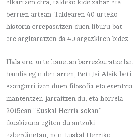
elkartzen dira, taldeko kide zahar eta
berrien artean. Taldearen 40 urteko
historia errepasatzen duen liburu bat
ere argitaratzen da 40 argazkiren bidez
Hala ere, urte hauetan berreskuratze lan
handia egin den arren, Beti Jai Alaik beti
ezaugarri izan duen filosofia eta esentzia
mantentzen jarraitzen du, eta horrela
2015ean “Euskal Herria sokan”
ikuskizuna egiten du antzoki
ezberdinetan, non Euskal Herriko