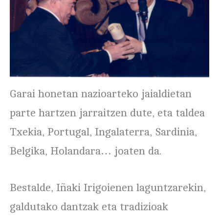
Garai honetan nazioarteko jaialdietan
parte hartzen jarraitzen dute, eta taldea
Txekia, Portugal, Ingalaterra, Sardinia,
Belgika, Holandara… joaten da.
Bestalde, Iñaki Irigoienen laguntzarekin,
galdutako dantzak eta tradizioak