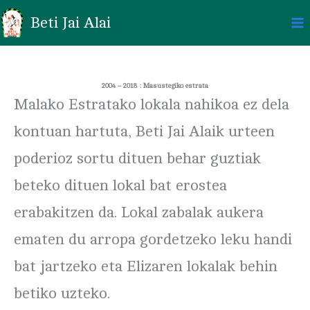
Ir
al
Beti Jai Alai
contenido
2004 – 2018 : Masustegiko estrata
Malako Estratako lokala nahikoa ez dela
kontuan hartuta, Beti Jai Alaik urteen
poderioz sortu dituen behar guztiak
beteko dituen lokal bat erostea
erabakitzen da. Lokal zabalak aukera
ematen du arropa gordetzeko leku handi
bat jartzeko eta Elizaren lokalak behin
betiko uzteko.