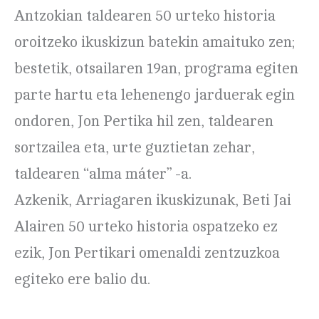
Antzokian taldearen 50 urteko historia
oroitzeko ikuskizun batekin amaituko zen;
bestetik, otsailaren 19an, programa egiten
parte hartu eta lehenengo jarduerak egin
ondoren, Jon Pertika hil zen, taldearen
sortzailea eta, urte guztietan zehar,
taldearen “alma máter” -a.
Azkenik, Arriagaren ikuskizunak, Beti Jai
Alairen 50 urteko historia ospatzeko ez
ezik, Jon Pertikari omenaldi zentzuzkoa
egiteko ere balio du.