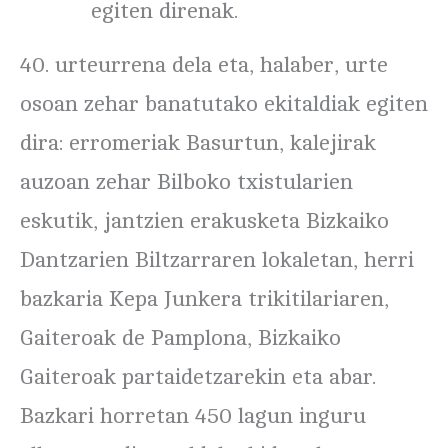
egiten direnak.
40. urteurrena dela eta, halaber, urte
osoan zehar banatutako ekitaldiak egiten
dira: erromeriak Basurtun, kalejirak
auzoan zehar Bilboko txistularien
eskutik, jantzien erakusketa Bizkaiko
Dantzarien Biltzarraren lokaletan, herri
bazkaria Kepa Junkera trikitilariaren,
Gaiteroak de Pamplona, Bizkaiko
Gaiteroak partaidetzarekin eta abar.
Bazkari horretan 450 lagun inguru