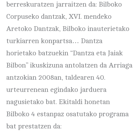
berreskuratzen jarraitzen da: Bilboko
Corpuseko dantzak, XVI. mendeko
Aretoko Dantzak, Bilboko inauterietako
turkiarren konpartsa… Dantza
horietako batzuekin “Dantza eta Jaiak
Bilbon” ikuskizuna antolatzen da Arriaga
antzokian 2008an, taldearen 40.
urteurrenean egindako jarduera
nagusietako bat. Ekitaldi honetan
Bilboko 4 estanpaz osatutako programa
bat prestatzen da: