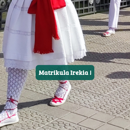
Matrikula Irekia !