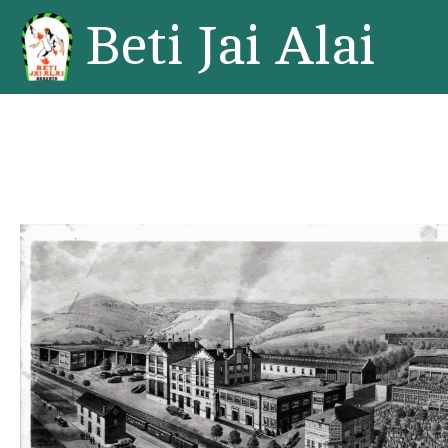
Ir
Beti Jai Alai
al
contenido