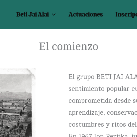
Beti Jai Alai
Actuaciones
Inscrip
El comienzo
El grupo BETI JAI ALAI
sentimiento popular eu
comprometida desde su
aprendizaje, conservac
costumbres y ritos del
En 1967 Jon Pertika, 